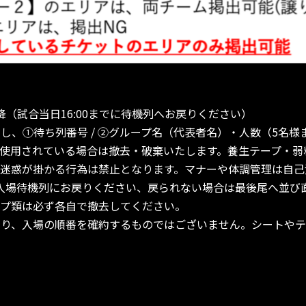
降（試合当日16:00までに待機列へお戻りください）
し、①待ち列番号 / ②グループ名（代表者名）・人数（5名
使用されている場合は撤去・破棄いたします。養生テープ・弱
迷惑が掛かる行為は禁止となります。マナーや体調管理は自己
員が入場待機列にお戻りください、戻られない場合は最後尾へ並び
ープ類は必ず各自で撤去してください。
あり、入場の順番を確約するものではございません。シートやテ